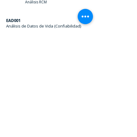
Análisis RCM
EAD001
Análisis de Datos de Vida (Confiabilidad)
CERTIFICADOS - REDE CONSULTOR
Contatos
+55 11 2177.5456
São Paulo/ SP - Brasil
Siga-nos nas Redes Sociais
© 2020 Rede Consultor - Compass