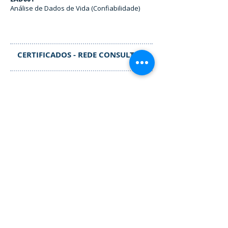
Análise de Dados de Vida (Confiabilidade)
CERTIFICADOS - REDE CONSULTOR
Rede Consultor
Nível I
Contatos
+55 11 2177.5456
São Paulo/ SP - Brasil
Siga-nos nas Redes Sociais