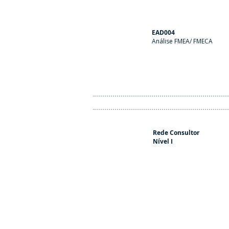
EAD004
Análise FMEA/ FMECA
Rede Consultor
Nível I