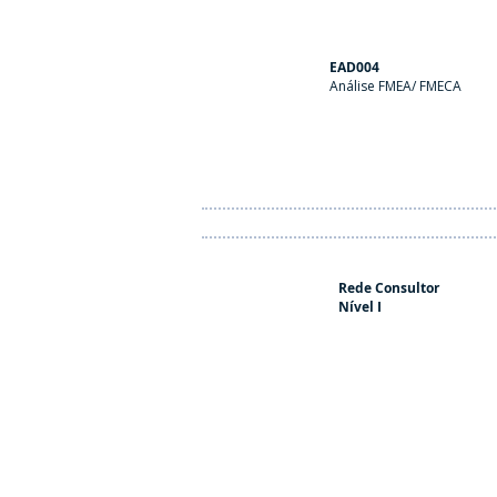
EAD004
Análise FMEA/ FMECA
Rede Consultor
Nível I