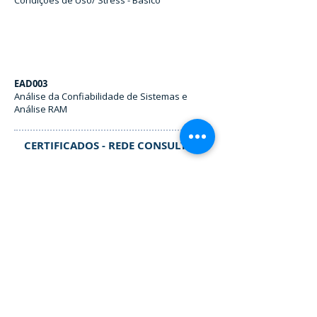
EAD003
Análise da Confiabilidade de Sistemas e
Análise RAM
CERTIFICADOS - REDE CONSULTOR
Rede Consultor
Nível I
Contatos
+55 11 2177.5456
São Paulo/ SP - Brasil