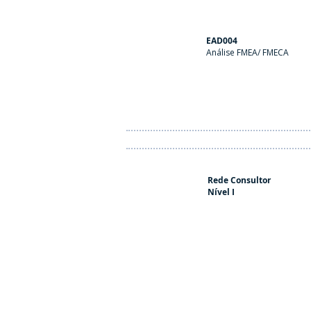
EAD004
Análise FMEA/ FMECA
Rede Consultor
Nível I