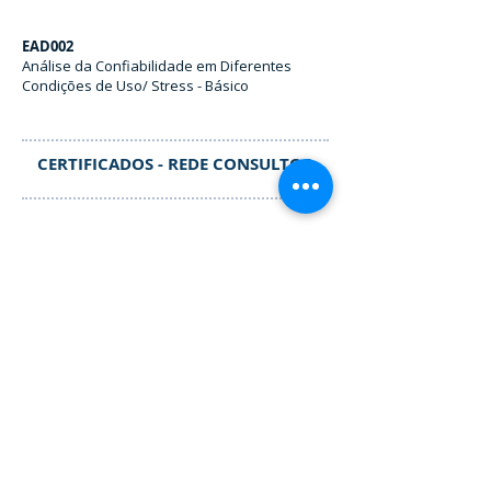
EAD002
Análise da Confiabilidade em Diferentes
Condições de Uso/ Stress - Básico
CERTIFICADOS - REDE CONSULTOR
Rede Consultor
Nível I
Contatos
+55 11 2177.5456
São Paulo/ SP - Brasil
Siga-nos nas Redes Sociais