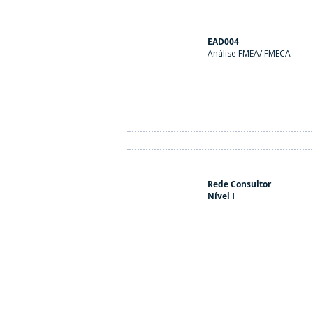
EAD004
Análise FMEA/ FMECA
Rede Consultor
Nível I