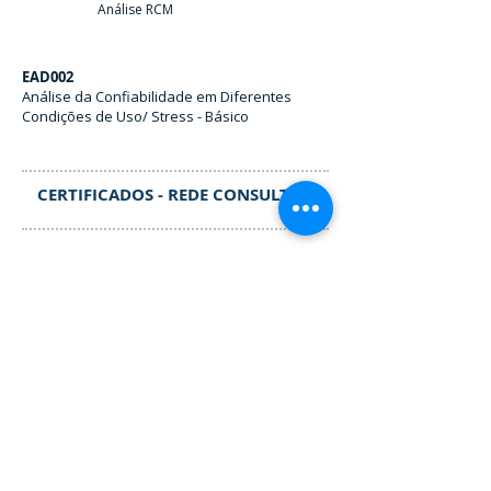
Análise RCM
EAD002
Análise da Confiabilidade em Diferentes
Condições de Uso/ Stress - Básico
CERTIFICADOS - REDE CONSULTOR
Rede Consultor
Nível I
Contatos
+55 11 2177.5456
São Paulo/ SP - Brasil