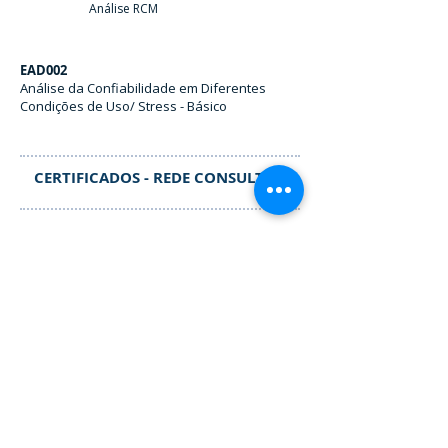
Análise RCM
EAD002
Análise da Confiabilidade em Diferentes
Condições de Uso/ Stress - Básico
CERTIFICADOS - REDE CONSULTOR
Rede Consultor
Nível I
Contatos
+55 11 2177.5456
São Paulo/ SP - Brasil