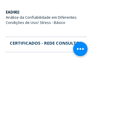
EAD002
Análise da Confiabilidade em Diferentes
Condições de Uso/ Stress - Básico
CERTIFICADOS - REDE CONSULTOR
Rede Consultor
Nível I
Contatos
+55 11 2177.5456
São Paulo/ SP - Brasil
Siga-nos nas Redes Sociais