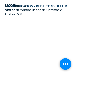
EAD005
EAD003
Rede Consultor
CERTIFICADOS - REDE CONSULTOR
Análise RCM
Análise da Confiabilidade de Sistemas e
Nível I
Análise RAM