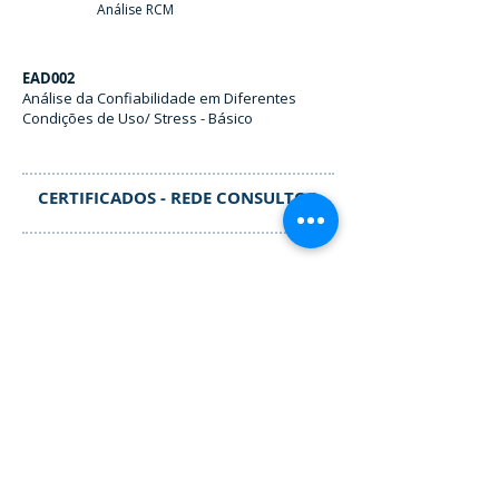
Análise RCM
EAD002
Análise da Confiabilidade em Diferentes
Condições de Uso/ Stress - Básico
CERTIFICADOS - REDE CONSULTOR
Rede Consultor
Nível I
Contatos
+55 11 2177.5456
São Paulo/ SP - Brasil