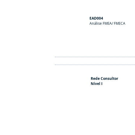
EAD004
Análise FMEA/ FMECA
Rede Consultor
Nível I