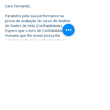
Caro Fernando,
Parabéns pela sua performance na
prova de avaliação do curso de Análise
de Dados de Vida (Confiabilidade).
Espero que o livro de Confiabilidade
Humana que lhe enviei possa lhe
agregar ainda mais conhecimento no
campo da Engenharia da Confiabilidade.
Um Grande Abraço,
Claudio Spanó
Contatos
+55 11 2177.5456
São Paulo/ SP - Brasil
Siga-nos nas Redes Sociais