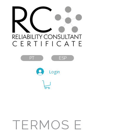
PT
ESP
Login
TERMOS E