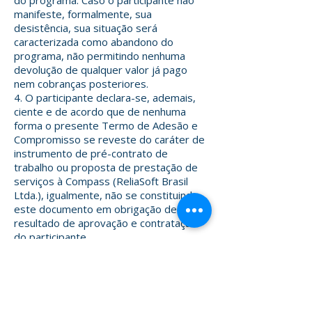
manifeste, formalmente, sua
desistência, sua situação será
caracterizada como abandono do
programa, não permitindo nenhuma
devolução de qualquer valor já pago
nem cobranças posteriores.
4. O participante declara-se, ademais,
ciente e de acordo que de nenhuma
forma o presente Termo de Adesão e
Compromisso se reveste do caráter de
instrumento de pré-contrato de
trabalho ou proposta de prestação de
serviços à Compass (ReliaSoft Brasil
Ltda.), igualmente, não se constituindo,
este documento em obrigação de
resultado de aprovação e contratação
do participante.
5. Não integra o presente documento,
não tendo, pois, qualquer validade,
promessa verbal ou condição negocial
aqui não expressamente reproduzida,
sendo este Termo de Adesão e