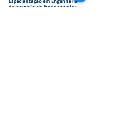
Especialização em Engenharia
de Inspeção de Equipamentos
- Integrando o RBI e o RCM – Um
programa de inspeção baseado
na confiabilidade
Universidade PETROBRAS, Brasil.
Ano de Conclusão: 2003
Bacharelado em Engenharia
Metalúrgica
UFRJ
Ano de Conclusão: 2001
Curso Técnico em Mecânica,
Centro Federal de Educação
Tecnológica do Rio de Janeiro.
CEFET, Brasil.
Ano de Conclusão: 1993
Especialização em Engenharia
da Qualidade - Otimização da
frequência de inspeção em PSV
usando análise estatística de
falhas
UGF