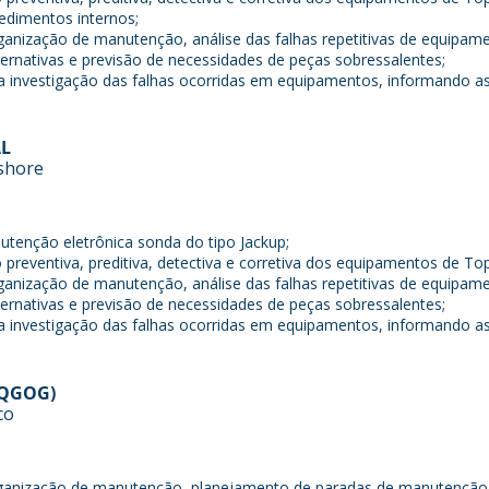
edimentos internos;
ganização de manutenção, análise das falhas repetitivas de equipame
ernativas e previsão de necessidades de peças sobressalentes;
a investigação das falhas ocorridas em equipamentos, informando as
AL
fshore
tenção eletrônica sonda do tipo Jackup;
reventiva, preditiva, detectiva e corretiva dos equipamentos de Top 
ganização de manutenção, análise das falhas repetitivas de equipame
ernativas e previsão de necessidades de peças sobressalentes;
a investigação das falhas ocorridas em equipamentos, informando as
 QGOG)
co
ganização de manutenção, planejamento de paradas de manutenção, a