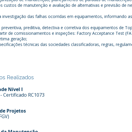
s custos de manutenção e avaliação de alternativas e previsão de n
a investigação das falhas ocorridas em equipamentos, informando as
reventiva, preditiva, detectiva e corretiva dos equipamentos de Top 
partir de comissionamentos e inspeções: Factory Acceptance Test (FA
étima geração;
pecificações técnicas das sociedades classificadoras, regras, regulame
os Realizados
de Nível I
 Certificado RC1073
e Projetos
FGV)
e da Manutenção