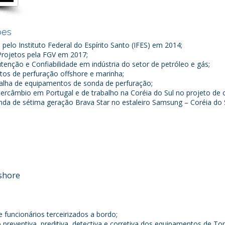
ões
 pelo Instituto Federal do Espírito Santo (IFES) em 2014;
rojetos pela FGV em 2017;
tenção e Confiabilidade em indústria do setor de petróleo e gás;
s de perfuração offshore e marinha;
falha de equipamentos de sonda de perfuração;
ntercâmbio em Portugal e de trabalho na Coréia do Sul no projeto de
a de sétima geração Brava Star no estaleiro Samsung – Coréia do Su
fshore
 funcionários terceirizados a bordo;
reventiva, preditiva, detectiva e corretiva dos equipamentos de Top 