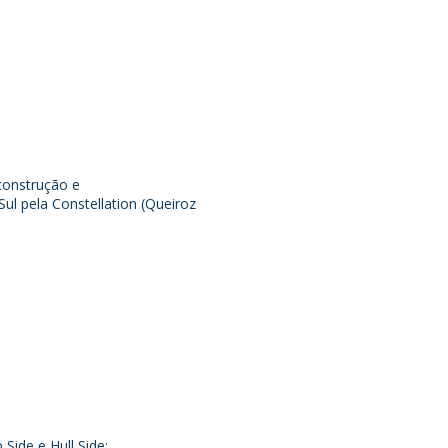
 construção e
l pela Constellation (Queiroz
Side e Hull Side;