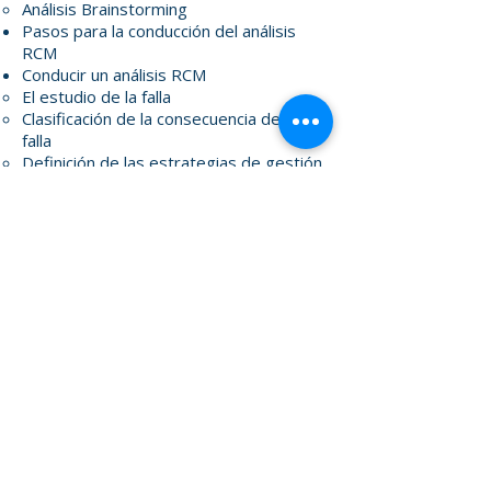
Análisis Brainstorming
Pasos para la conducción del análisis
RCM
Conducir un análisis RCM
El estudio de la falla
Clasificación de la consecuencia de la
falla
Definición de las estrategias de gestión
de fallos
Integración entre RCM y LDA
Cálculo de la periodicidad óptima
Estudio de Casos - Aplicaciones
Prácticas
Contatos
+55 11 2177.5456
São Paulo/ SP - Brasil
Siga-nos nas Redes Sociais