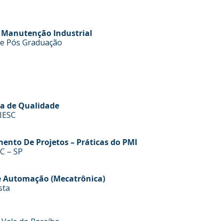
a Manutenção Industrial
 de Pós Graduação
ia de Qualidade
CIESC
mento De Projetos – Práticas do PMI
AC – SP
 e Automação (Mecatrônica)
sta