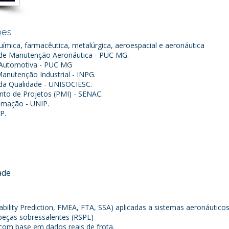
ões
uímica, farmacêutica, metalúrgica, aeroespacial e aeronáutica
de Manutenção Aeronáutica - PUC MG.
 Automotiva - PUC MG
nutenção Industrial - INPG.
da Qualidade - UNISOCIESC.
to de Projetos (PMI) - SENAC.
omação - UNIP.
P.
ade
iability Prediction, FMEA, FTA, SSA) aplicadas a sistemas aeronáutico
peças sobressalentes (RSPL)
om base em dados reais de frota.