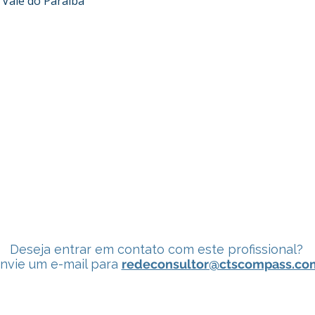
 Vale do Paraíba
Deseja entrar em contato com este profissional?
nvie um e-mail para
redeconsultor@ctscompass.co