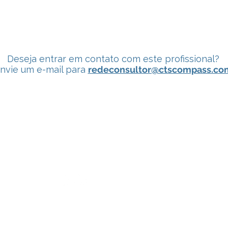
Deseja entrar em contato com este profissional?
nvie um e-mail para
redeconsultor@ctscompass.co
Siga-nos nas Redes Sociais