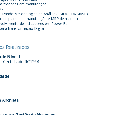
ças trocadas em manutenção.
M2.
utilizando Metodologias de Análise (FMEA/FTA/MASP).
ação de planos de manutenção e MRP de materiais.
olvimento de indicadores em Power Bi.
ara transformação Digital.
os Realizados
de Nível I
- Certificado RC1264
idade
e Anchieta
ca para Gestão de Negócios.