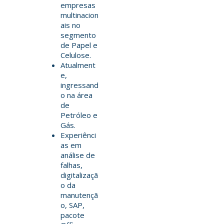
empresas
multinacion
ais no
segmento
de Papel e
Celulose.
Atualment
e,
ingressand
o na área
de
Petróleo e
Gás.
Experiênci
as em
análise de
falhas,
digitalizaçã
o da
manutençã
o, SAP,
pacote