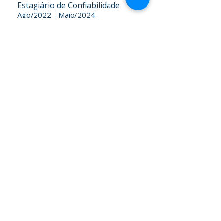
Estagiário de Confiabilidade
Ago/2022 - Maio/2024
Breve descrição da atividade:
Formação | Treinamentos
Realizados
Consultor de Confiabilidade
Nível I
Programa Rede Consultor -
Certificado RC1292
Dez/2024
Engenheiro Mecânico
Instituto Federal do Espírito Santo
2024