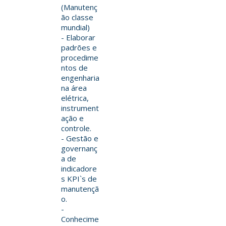
(Manutenç
ão classe
mundial)
- Elaborar
padrões e
procedime
ntos de
engenharia
na área
elétrica,
instrument
ação e
controle.
- Gestão e
governanç
a de
indicadore
s KPI`s de
manutençã
o.
-
Conhecime