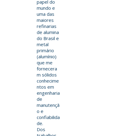
papel do
mundo e
uma das
maiores
refinarias
de alumina
do Brasil e
metal
primário
(alumínio)
que me
fornecera
m sólidos
conhecime
ntos em
engenharia
de
manutençã
o e
confiabilida
de.
Dos
trabalhos