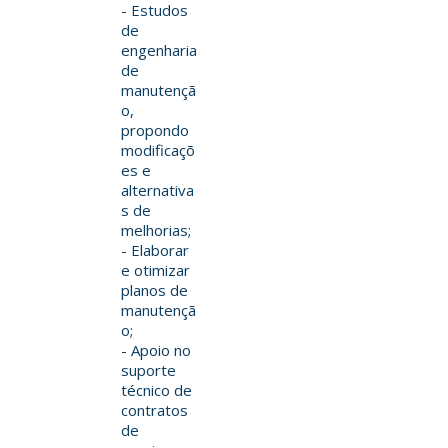
- Estudos
de
engenharia
de
manutençã
o,
propondo
modificaçõ
es e
alternativa
s de
melhorias;
- Elaborar
e otimizar
planos de
manutençã
o;
- Apoio no
suporte
técnico de
contratos
de