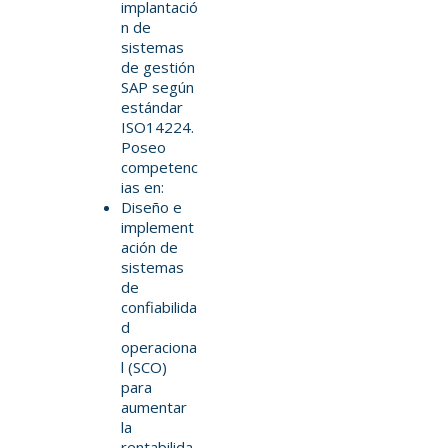
implantació
n de
sistemas
de gestión
SAP según
estándar
ISO14224.
Poseo
competenc
ias en:
Diseño e
implement
ación de
sistemas
de
confiabilida
d
operaciona
l (SCO)
para
aumentar
la
rentabilida