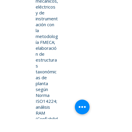
mecánicos,
eléctricos
y de
instrument
ación con
la
metodolog
ía FMECA;
elaboració
n de
estructura
s
taxonómic
as de
planta
según
Norma
ISO14224;
análisis
RAM
(Confiabilid
ad,
Disponibili