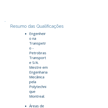
Resumo das Qualificações
Engenheir
o na
Transpetr
o -
Petrobras
Transport
e S/A.
Mestre em
Engenharia
Mecânica
pela
Polytechni
que
Montreal.
Áreas de