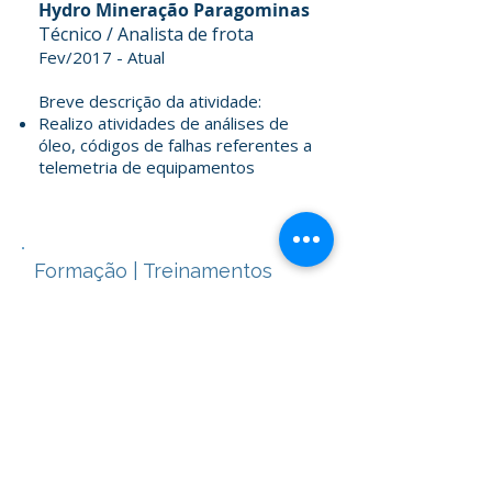
Hydro Mineração Paragominas
Técnico / Analista de frota
Fev/2017 - Atual​
Breve descrição da atividade:
Realizo atividades de análises de
óleo, códigos de falhas referentes a
telemetria de equipamentos
Formação | Treinamentos
Realizados
Consultor de Confiabilidade
Nível l
Programa Rede Consultor -
Certificado RC1404
Set/2025
Engenharia Mecânica
Anhanguera
2023