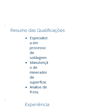
Resumo das Qualificações
Especialist
a em
processo
de
soldagem.
Manutençã
o de
minerador
de
superfície.
Analise de
frota.
Experiência