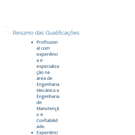
Resumo das Qualificações
Profission
al com
experiênci
a e
especializa
ção na
área de
Engenharia
Mecânica e
Engenharia
de
Manutençã
o e
Confiabilid
ade.
Experiênci