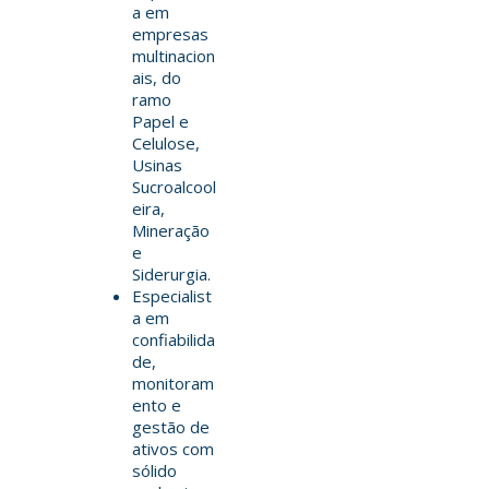
a em
empresas
multinacion
ais, do
ramo
Papel e
Celulose,
Usinas
Sucroalcool
eira,
Mineração
e
Siderurgia.
Especialist
a em
confiabilida
de,
monitoram
ento e
gestão de
ativos com
sólido