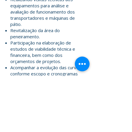
equipamentos para análise e
avaliação de funcionamento dos
transportadores e máquinas de
pátio.
Revitalização da área do
peneiramento.
Participação na elaboração de
estudos de viabilidade técnica e
financeira, bem como dos
orçamentos de projetos.
Acompanhar a evolução das curvas
conforme escopo e cronogramas
consolidados. Apoio na identificação
de desvios nas atividades, gerando
alternativas através de plano de
ação e elaboração de relatórios
gerenciais
Raízen
Gestor de Processos de
Confiabilidade e PPCM II
Jan/2020 - Fev/2022