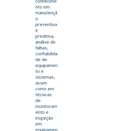
conhecime
nto em
manutençã
o
preventiva
e
preditiva,
análise de
falhas,
confiabilida
de de
equipamen
to e
sistemas,
assim
como em
técnicas
de
monitoram
ento e
inspeção
em
equipamen