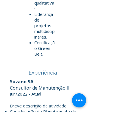
qualitativa
s.
Liderança
de
projetos
multidiscipl
inares.
Certificaçã
o Green
Belt.
Experiência
Suzano SA
Consultor de Manutenção II
Jun/2022 - Atual
Breve descrição da atividade:
Coordenação do Planejamento de
Manutenção e da Parada Geral,
liderando o processo e o time de