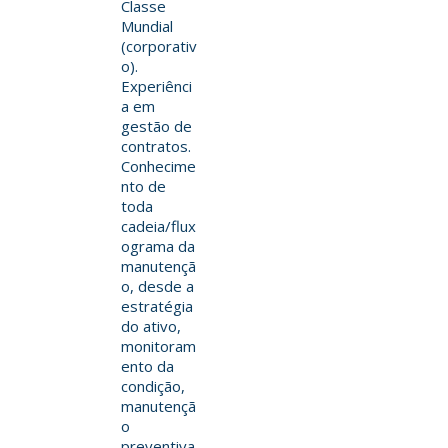
Classe
Mundial
(corporativ
o).
Experiênci
a em
gestão de
contratos.
Conhecime
nto de
toda
cadeia/flux
ograma da
manutençã
o, desde a
estratégia
do ativo,
monitoram
ento da
condição,
manutençã
o
preventiva