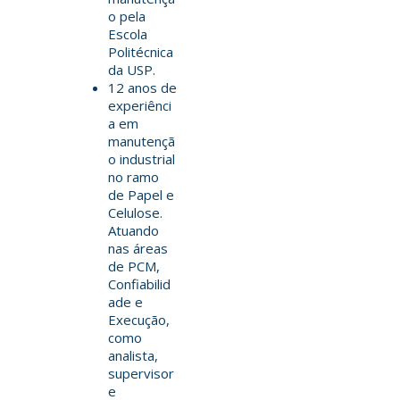
o pela
Escola
Politécnica
da USP.
12 anos de
experiênci
a em
manutençã
o industrial
no ramo
de Papel e
Celulose.
Atuando
nas áreas
de PCM,
Confiabilid
ade e
Execução,
como
analista,
supervisor
e