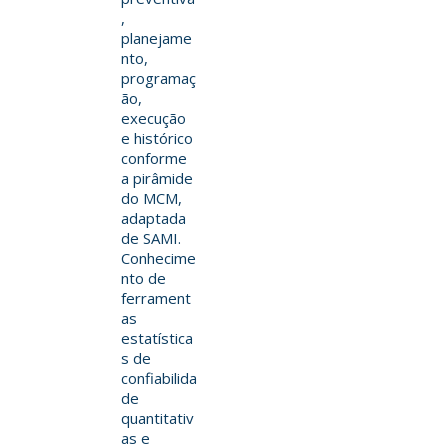
,
planejame
nto,
programaç
ão,
execução
e histórico
conforme
a pirâmide
do MCM,
adaptada
de SAMI.
Conhecime
nto de
ferrament
as
estatística
s de
confiabilida
de
quantitativ
as e