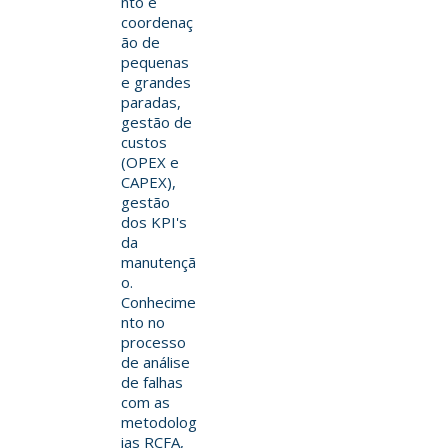
nto e
coordenaç
ão de
pequenas
e grandes
paradas,
gestão de
custos
(OPEX e
CAPEX),
gestão
dos KPI's
da
manutençã
o.
Conhecime
nto no
processo
de análise
de falhas
com as
metodolog
ias RCFA,